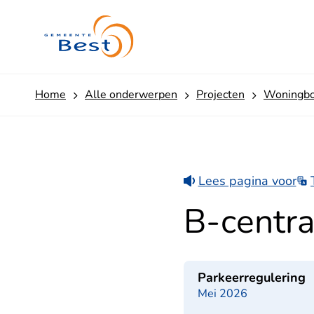
t
r
a
a
l
(
Home
Alle onderwerpen
Projecten
Woningb
o
o
s
t
zi
j
Lees pagina voor
d
e
B-centra
)
Parkeerregulering
Mei 2026