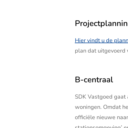
Projectplanni
Hier vindt u de plan
plan dat uitgevoerd 
B-centraal
SDK Vastgoed gaat 
woningen. Omdat het
officiële nieuwe naa
stationsomgeving’ en