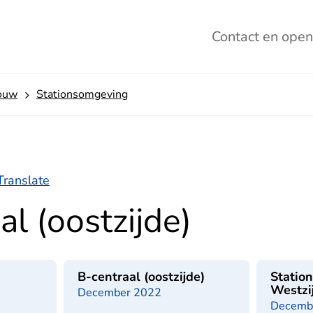
Contact
en open
ouw
Stationsomgeving
Translate
al (oostzijde)
B-centraal (oostzijde)
Statio
Westzi
December 2022
Decemb