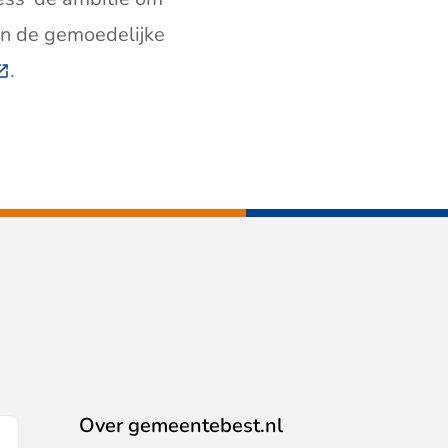
én de gemoedelijke
Deze link gaat naar een externe website)
.
Over gemeentebest.nl