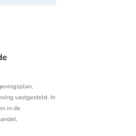
de
evingsplan,
ving vastgesteld. In
en in de
handel,
link gaat naar een externe website)