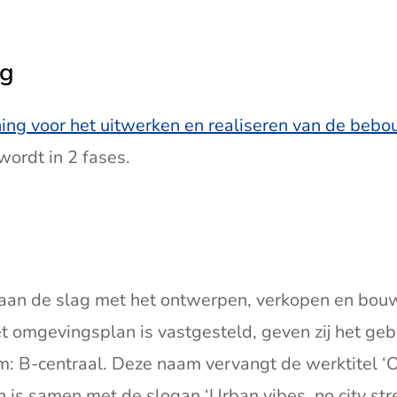
ng
ning voor het uitwerken en realiseren van de beb
wordt in 2 fases.
aan de slag met het ontwerpen, verkopen en bou
 omgevingsplan is vastgesteld, geven zij het geb
m: B-centraal. Deze naam vervangt de werktitel ‘O
 is samen met de slogan ‘Urban vibes, no city str