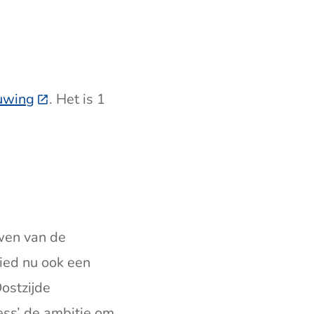
ouwing
(Deze link gaat naar een externe website)
. Het is 1
wen van de
ied nu ook een
ostzijde
ess’ de ambitie om