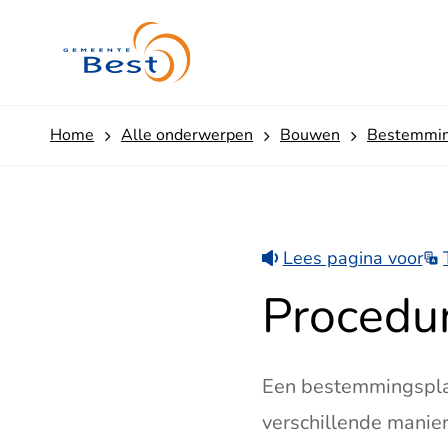
u
r
e
b
e
st
Home
Alle onderwerpen
Bouwen
Bestemmin
e
m
m
in
g
Lees pagina voor
s
pl
Procedu
a
n
Een bestemmingsplan
verschillende manier