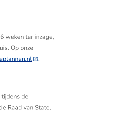
6 weken ter inzage,
e)
uis. Op onze
eplannen.nl
(Deze link gaat naar een externe webs
.
 tijdens de
 de Raad van State,