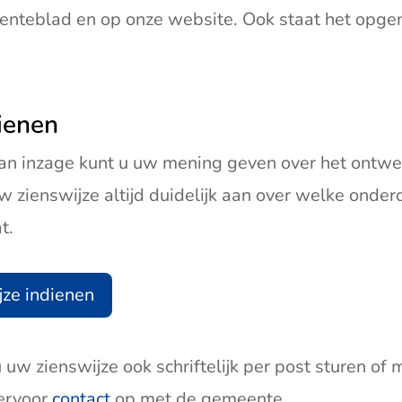
enteblad en op onze website. Ook staat het opgen
ienen
van inzage kunt u uw mening geven over het ontwe
uw zienswijze altijd duidelijk aan over welke onder
t.
jze indienen
u uw zienswijze ook schriftelijk per post sturen of
ervoor
contact
op met de gemeente.