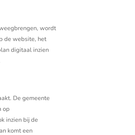
eweegbrengen, wordt
 de website, het
lan digitaal inzien
.
aakt. De gemeente
n op
 inzien bij de
van komt een