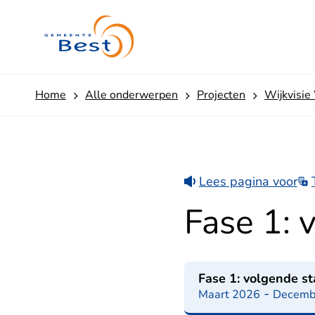
v
o
l
g
e
n
Home
Alle onderwerpen
Projecten
Wijkvisie
d
e
s
t
a
Lees pagina voor
p
p
Fase 1: 
e
n
Fase 1: volgende s
-
Maart 2026
Decemb