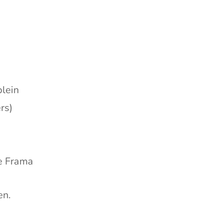
plein
rs)
de Frama
gaat naar een externe website)
en.