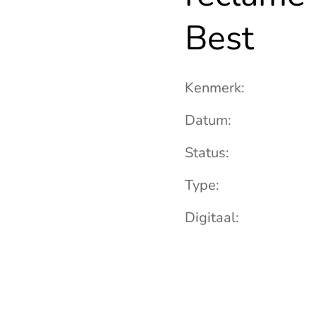
.V
Best
.
B
.-
w
Kenmerk
e
g
Datum
o
n
Status
g.
t
Type
e
B
Digitaal
e
st