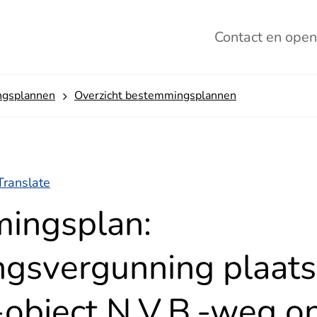
Contact
en open
gsplannen
Overzicht bestemmingsplannen
Translate
ingsplan:
gsvergunning plaats
object N.V.B.-weg on